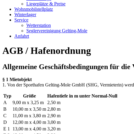
Liegeplätze & Preise
Wohnmobilstellplatz
Winterlager
Service
Wetterstation
Seglervereinigung Gelting-Mole
Anfahrt
AGB / Hafenordnung
Allgemeine Geschäftsbedingungen für die 
§ 1 Mietobjekt
1. Von der Sporthafen Gelting-Mole GmbH (SHG, Vermieterin) werden
Typ
Größe
Hafentiefe in m unter Normal-Null
A
9,00 m x 3,25 m
2,50 m
B
10,00 m x 3,50 m
2,80 m
C
11,00 m x 3,80 m
2,90 m
D
12,00 m x 4,00 m
3,00 m
E 1
13,00 m x 4,00 m
3,20 m