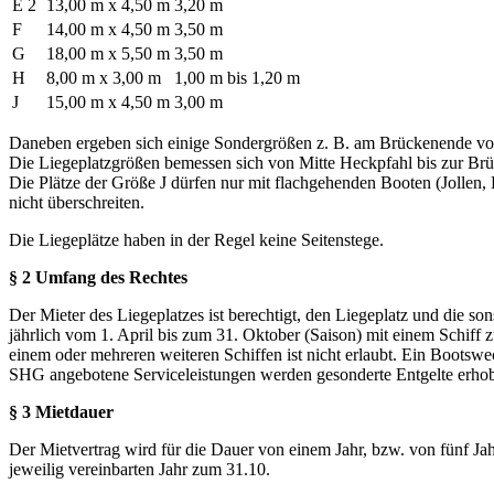
E 2
13,00 m x 4,50 m
3,20 m
F
14,00 m x 4,50 m
3,50 m
G
18,00 m x 5,50 m
3,50 m
H
8,00 m x 3,00 m
1,00 m bis 1,20 m
J
15,00 m x 4,50 m
3,00 m
Daneben ergeben sich einige Sondergrößen z. B. am Brückenende vo
Die Liegeplatzgrößen bemessen sich von Mitte Heckpfahl bis zur Brü
Die Plätze der Größe J dürfen nur mit flachgehenden Booten (Jollen, 
nicht überschreiten.
Die Liegeplätze haben in der Regel keine Seitenstege.
§ 2 Umfang des Rechtes
Der Mieter des Liegeplatzes ist berechtigt, den Liegeplatz und die
jährlich vom 1. April bis zum 31. Oktober (Saison) mit einem Schiff 
einem oder mehreren weiteren Schiffen ist nicht erlaubt. Ein Bootswe
SHG angebotene Serviceleistungen werden gesonderte Entgelte erho
§ 3 Mietdauer
Der Mietvertrag wird für die Dauer von einem Jahr, bzw. von fünf Ja
jeweilig vereinbarten Jahr zum 31.10.