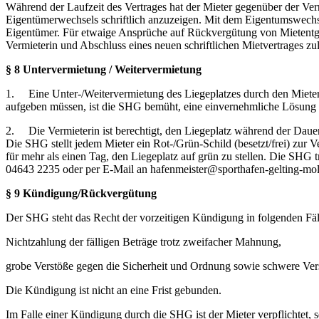
Während der Laufzeit des Vertrages hat der Mieter gegenüber der Ver
Eigentümerwechsels schriftlich anzuzeigen. Mit dem Eigentumswechsel
Eigentümer. Für etwaige Ansprüche auf Rückvergütung von Mietentge
Vermieterin und Abschluss eines neuen schriftlichen Mietvertrages zul
§ 8 Untervermietung / Weitervermietung
1. Eine Unter-/Weitervermietung des Liegeplatzes durch den Mieter a
aufgeben müssen, ist die SHG bemüht, eine einvernehmliche Lösung 
2. Die Vermieterin ist berechtigt, den Liegeplatz während der Dau
Die SHG stellt jedem Mieter ein Rot-/Grün-Schild (besetzt/frei) zur 
für mehr als einen Tag, den Liegeplatz auf grün zu stellen. Die SHG t
04643 2235 oder per E-Mail an hafenmeister@sporthafen-gelting-mo
§ 9 Kündigung/Rückvergütung
Der SHG steht das Recht der vorzeitigen Kündigung in folgenden Fäl
Nichtzahlung der fälligen Beträge trotz zweifacher Mahnung,
grobe Verstöße gegen die Sicherheit und Ordnung sowie schwere Ve
Die Kündigung ist nicht an eine Frist gebunden.
Im Falle einer Kündigung durch die SHG ist der Mieter verpflichtet,