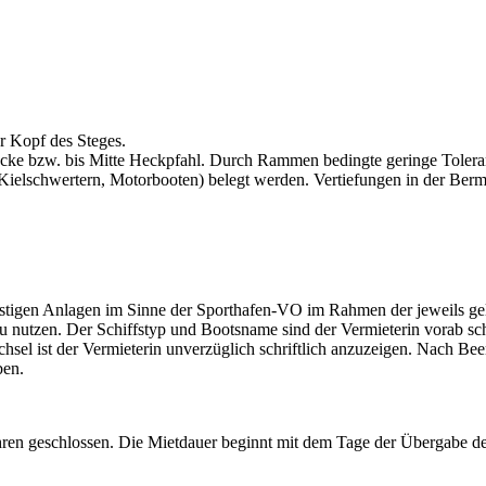
r Kopf des Steges.
cke bzw. bis Mitte Heckpfahl. Durch Rammen bedingte geringe Toleranze
Kiel­schwer­tern, Motorbooten) belegt werden. Vertiefungen in der Berm
 sonstigen Anlagen im Sinne der Sporthafen-VO im Rahmen der jeweils 
zu nutzen. Der Schiffstyp und Bootsname sind der Vermieterin vorab sch
chsel ist der Vermieterin unverzüglich schriftlich anzuzeigen. Nach Be
ben.
hren geschlossen. Die Mietdauer beginnt mit dem Tage der Übergabe des