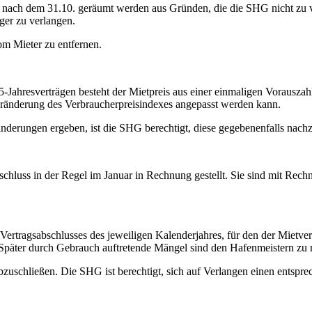
nach dem 31.10. geräumt werden aus Gründen, die die SHG nicht zu ver
eger zu verlangen.
om Mieter zu entfernen.
5-Jahresverträgen besteht der Mietpreis aus einer einmaligen Vorauszahl
eränderung des Verbraucherpreisindexes angepasst werden kann.
ränderungen ergeben, ist die SHG berechtigt, diese gegebenenfalls nac
schluss in der Regel im Januar in Rechnung gestellt. Sie sind mit Rec
Vertragsabschlusses des jeweiligen Kalenderjahres, für den der Mietve
. Später durch Gebrauch auftretende Mängel sind den Hafenmeistern zu
abzuschließen. Die SHG ist berechtigt, sich auf Verlangen einen entsp