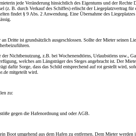
mieterin jede Veränderung hinsichtlich des Eigentums und der Rechte D
 (z. B. durch Verkauf des Schiffes) erlischt der Liegeplatzvertrag f
lten findet § 9 Abs. 2 Anwendung. Eine Übernahme des Liegeplatzes 
ässig.
n Dritte ist grundsätzlich ausgeschlossen. Sollte der Mieter seinen 
herbeizuführen.
er der Nichtbenutzung, z.B. bei Wochenendtörns, Urlaubstörns usw., 
Verfügung, welches am Längsträger des Steges angebracht ist. Der Miete
rägt dafür Sorge, dass das Schild entsprechend auf rot gestellt wird, so
le.de mitgeteilt wird.
len zu:
rstöße gegen die Hafenordnung und oder AGB.
 sein Boot umgehend aus dem Hafen zu entfernen. Dem Mieter werden in